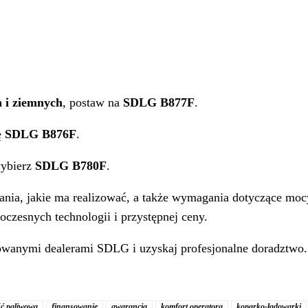
 i ziemnych
, postaw na
SDLG B877F
.
ę
SDLG B876F
.
wybierz
SDLG B780F
.
ania, jakie ma realizować, a także wymagania dotyczące mo
czesnych technologii i przystępnej ceny.
zowanymi dealerami SDLG i uzyskaj profesjonalne doradztwo.
ść paliwowa
finansowanie
gwarancja
komfort operatora
koparko-ładowarki