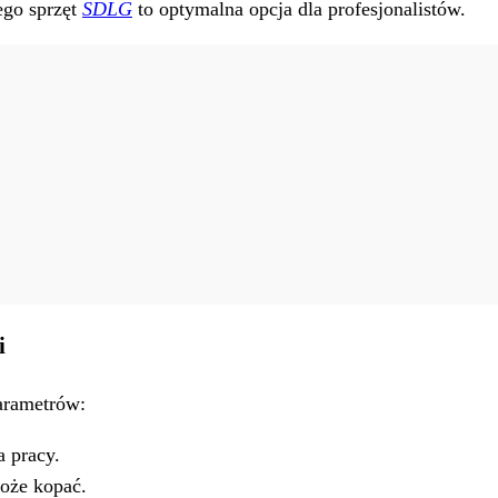
ego sprzęt
SDLG
to optymalna opcja dla profesjonalistów.
i
arametrów:
 pracy.
oże kopać.