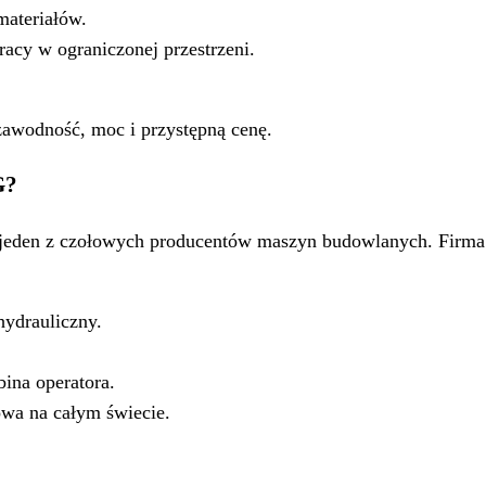
materiałów.
acy w ograniczonej przestrzeni.
zawodność, moc i przystępną cenę.
G?
 jeden z czołowych producentów maszyn budowlanych. Firm
hydrauliczny.
ina operatora.
owa na całym świecie.