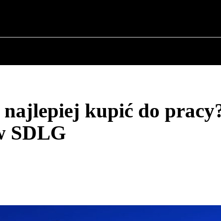
O POLITYCE
O BURMISTRZU
HISTORIA WOJSK
najlepiej kupić do pracy
ów SDLG
Udział