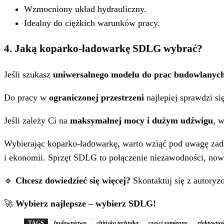
Wzmocniony układ hydrauliczny.
Idealny do ciężkich warunków pracy.
4. Jaką koparko-ładowarkę SDLG wybrać?
Jeśli szukasz
uniwersalnego modelu do prac budowlanych
Do pracy w
ograniczonej przestrzeni
najlepiej sprawdzi si
Jeśli zależy Ci na
maksymalnej mocy i dużym udźwigu
, 
Wybierając koparko-ładowarkę, warto wziąć pod uwagę zad
i ekonomii. Sprzęt SDLG to połączenie niezawodności, nowo
🔹
Chcesz dowiedzieć się więcej?
Skontaktuj się z autory
🚀
Wybierz najlepsze – wybierz SDLG!
TAGS
budownictwo
chińska technika
części zamienne
efektywno