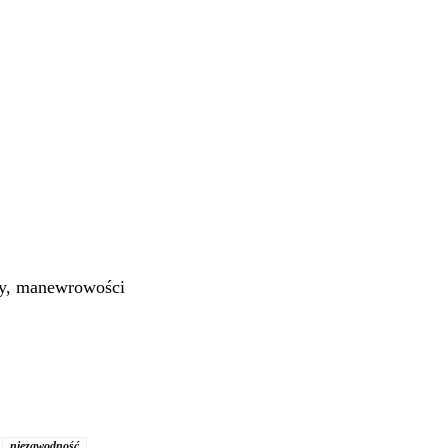
cy, manewrowości
niezawodność