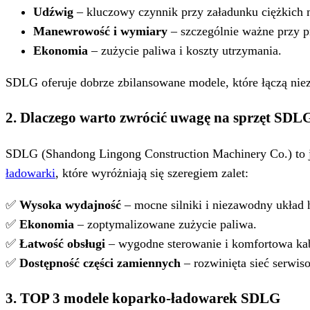
Udźwig
– kluczowy czynnik przy załadunku ciężkich 
Manewrowość i wymiary
– szczególnie ważne przy pr
Ekonomia
– zużycie paliwa i koszty utrzymania.
SDLG oferuje dobrze zbilansowane modele, które łączą nie
2. Dlaczego warto zwrócić uwagę na sprzęt SDL
SDLG (Shandong Lingong Construction Machinery Co.) to
ładowarki
, które wyróżniają się szeregiem zalet:
✅
Wysoka wydajność
– mocne silniki i niezawodny układ 
✅
Ekonomia
– zoptymalizowane zużycie paliwa.
✅
Łatwość obsługi
– wygodne sterowanie i komfortowa kab
✅
Dostępność części zamiennych
– rozwinięta sieć serwis
3. TOP 3 modele koparko-ładowarek SDLG