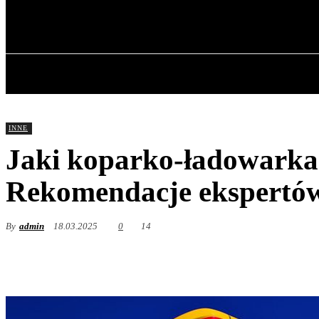
✓ GDANSK ✗
czwartek, 6 sierpnia, 2026
GŁÓWNA
INNE
Jaki koparko-ładowarka 
Rekomendacje ekspert
By
admin
18.03.2025
0
14