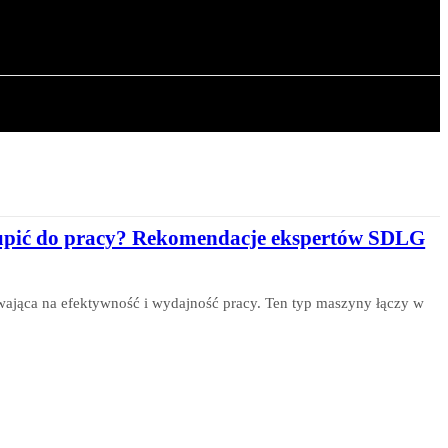
OWA
ARTYKUŁY
kupić do pracy? Rekomendacje ekspertów SDLG
ająca na efektywność i wydajność pracy. Ten typ maszyny łączy w