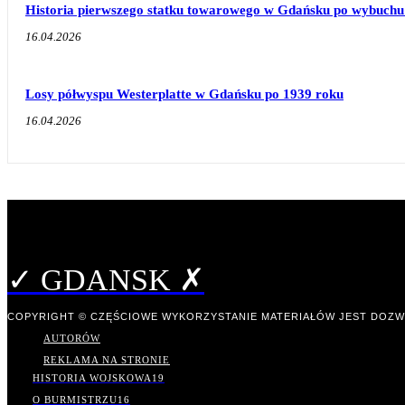
Historia pierwszego statku towarowego w Gdańsku po wybuchu 
16.04.2026
Losy półwyspu Westerplatte w Gdańsku po 1939 roku
16.04.2026
✓ GDANSK ✗
COPYRIGHT © CZĘŚCIOWE WYKORZYSTANIE MATERIAŁÓW JEST DOZW
AUTORÓW
REKLAMA NA STRONIE
HISTORIA WOJSKOWA
19
O BURMISTRZU
16