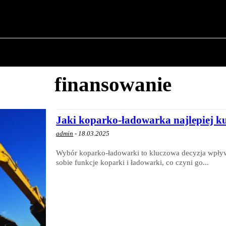
O POLITYCE
O BURMISTRZU
HISTORIA WOJSK
finansowanie
Jaki koparko-ładowarka najlepiej 
admin
-
18.03.2025
Wybór koparko-ładowarki to kluczowa decyzja wpływ
sobie funkcje koparki i ładowarki, co czyni go...