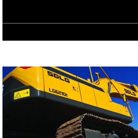
✓ GDANSK ✗
piątek, 7 sierpnia, 2026
GŁÓWNA