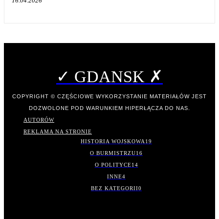
16.04.2026
✓ GDANSK ✗
COPYRIGHT © CZĘŚCIOWE WYKORZYSTANIE MATERIAŁÓW JEST
DOZWOLONE POD WARUNKIEM HIPERŁĄCZA DO NAS.
AUTORÓW
REKLAMA NA STRONIE
HISTORIA WOJSKOWA
19
O BURMISTRZU
16
O POLITYCE
14
INNE
4
BEZ KATEGORII
0