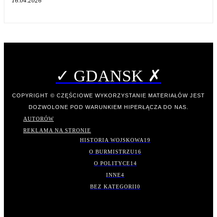
16.04.2026
✓ GDANSK ✗
COPYRIGHT © CZĘŚCIOWE WYKORZYSTANIE MATERIAŁÓW JEST
DOZWOLONE POD WARUNKIEM HIPERŁĄCZA DO NAS.
AUTORÓW
REKLAMA NA STRONIE
HISTORIA WOJSKOWA
19
O BURMISTRZU
16
O POLITYCE
14
INNE
4
BEZ KATEGORII
0