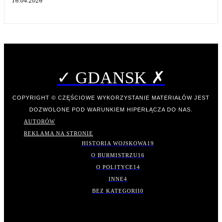
16.04.2026
✓ GDANSK ✗
COPYRIGHT © CZĘŚCIOWE WYKORZYSTANIE MATERIAŁÓW JEST
DOZWOLONE POD WARUNKIEM HIPERŁĄCZA DO NAS.
AUTORÓW
REKLAMA NA STRONIE
HISTORIA WOJSKOWA
19
O BURMISTRZU
16
O POLITYCE
14
INNE
4
BEZ KATEGORII
0