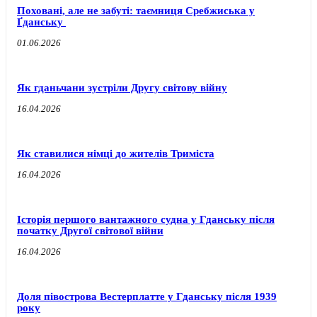
Поховані, але не забуті: таємниця Сребжиська у
Ґданську
01.06.2026
Як гданьчани зустріли Другу світову війну
16.04.2026
Як ставилися німці до жителів Триміста
16.04.2026
Історія першого вантажного судна у Гданську після
початку Другої світової війни
16.04.2026
Доля півострова Вестерплатте у Гданську після 1939
року