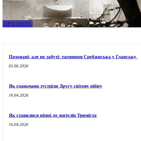
ПРО МЕРА
Поховані, але не забуті: таємниця Сребжиська у Ґданську
01.06.2026
Як гданьчани зустріли Другу світову війну
16.04.2026
Як ставилися німці до жителів Триміста
16.04.2026