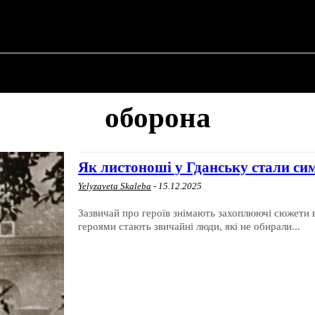
ПРО ПОЛІТИКУ
ПРО МЕРА
ВОЄННА ІСТО
оборона
Як листоноші у Гданську стали сим
Yelyzaveta Skaleba
-
15.12.2025
Зазвичай про героїв знімають захоплюючі сюжети в
героями стають звичайні люди, які не обирали...