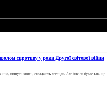
РІЯ
СТАТТІ
волом спротиву у роки Другої світової війни
 кіно, пишуть книги, складають легенди. Але інколи буває так, що