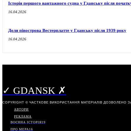
Історія першого вантажного судна у Гданську після початку
16.04.2026
Доля півострова Вестерплатте у Гданську після 1939 року
16.04.2026
✓ GDANSK ✗
COPYRIGHT © ЧАСТКОВЕ ВИКОРИСТАННЯ МАТЕРІАЛІВ ДОЗВОЛЕНО З
АВТОРИ
РЕКЛАМА
ВОЄННА ІСТОРІЯ
19
ПРО МЕРА
16