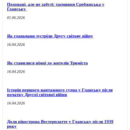
Поховані, але не забуті: таємниця Сребжиська у
Ґданську
01.06.2026
Як гданьчани зустріли Другу світову війну
16.04.2026
Як ставилися німці до жителів Триміста
16.04.2026
Історія першого вантажного судна у Гданську після
початку Другої світової війни
16.04.2026
Доля півострова Вестерплатте у Гданську після 1939
року