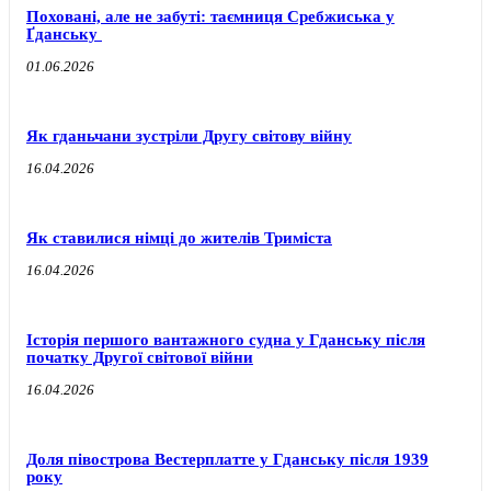
Поховані, але не забуті: таємниця Сребжиська у
Ґданську
01.06.2026
Як гданьчани зустріли Другу світову війну
16.04.2026
Як ставилися німці до жителів Триміста
16.04.2026
Історія першого вантажного судна у Гданську після
початку Другої світової війни
16.04.2026
Доля півострова Вестерплатте у Гданську після 1939
року