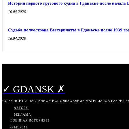
История первого грузового судна в Гданьске после начала
16.04.2026
Судьба полуострова Вестерплатте в Гданьске после 1939 го
16.04.2026
✓ GDANSK ✗
COPYRIGHT © ЧАСТИЧНОЕ ИСПОЛЬЗОВАНИЕ МАТЕРИАЛОВ РАЗРЕШЕН
АВТОРЫ
РЕКЛАМА
ВОЕННАЯ ИСТОРИЯ
19
О МЭРЕ
16