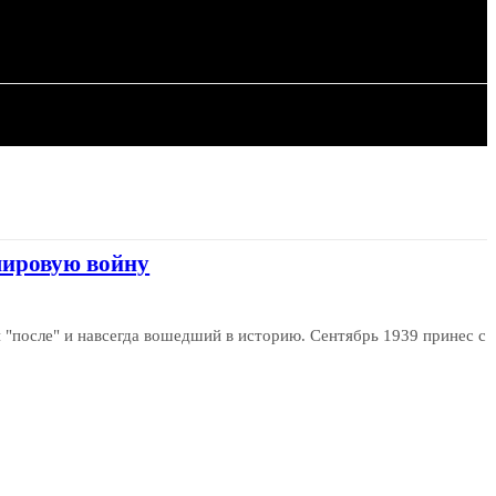
ИЯ
СТАТЬИ
мировую войну
и "после" и навсегда вошедший в историю. Сентябрь 1939 принес с