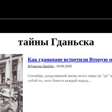
О ПОЛИТИКЕ
О МЭРЕ
ВОЕННАЯ ИСТОР
тайны Гданьска
Как гданьчане встретили Вторую 
Yelyzaveta Skaleba
-
16.04.2026
Сентябрь, разделивший жизнь всего мира на "до" 
собой то, чего боится каждый народ...