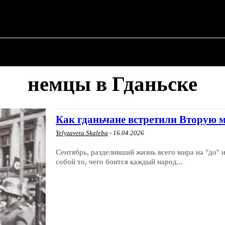
О ПОЛИТИКЕ
О МЭРЕ
ВОЕННАЯ ИСТОР
немцы в Гданьске
Как гданьчане встретили Вторую 
Yelyzaveta Skaleba
-
16.04.2026
Сентябрь, разделивший жизнь всего мира на "до" 
собой то, чего боится каждый народ...