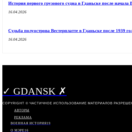
История первого грузового судна в Гданьске после начала
16.04.2026
Судьба полуострова Вестерплатте в Гданьске после 1939 го
16.04.2026
✓ GDANSK ✗
COPYRIGHT © ЧАСТИЧНОЕ ИСПОЛЬЗОВАНИЕ МАТЕРИАЛОВ РАЗРЕШЕН
АВТОРЫ
РЕКЛАМА
ВОЕННАЯ ИСТОРИЯ
19
О МЭРЕ
16