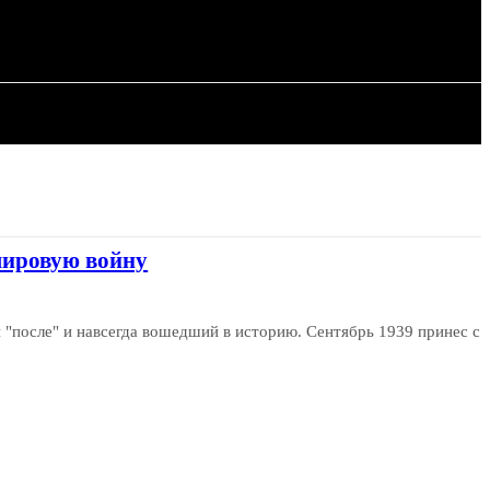
ИЯ
СТАТЬИ
мировую войну
и "после" и навсегда вошедший в историю. Сентябрь 1939 принес с