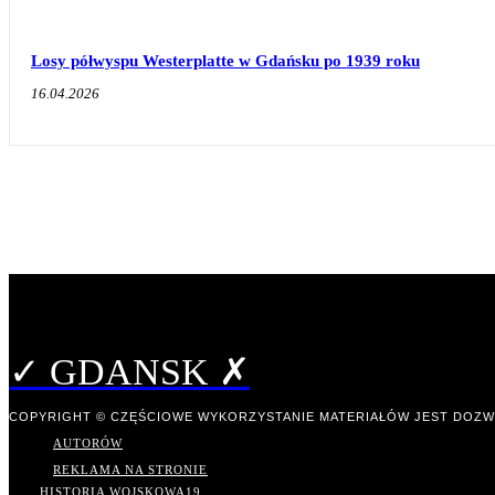
Losy półwyspu Westerplatte w Gdańsku po 1939 roku
16.04.2026
✓ GDANSK ✗
COPYRIGHT © CZĘŚCIOWE WYKORZYSTANIE MATERIAŁÓW JEST DOZW
AUTORÓW
REKLAMA NA STRONIE
HISTORIA WOJSKOWA
19