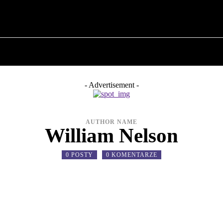
O POLITYCE
O BURMISTRZU
HISTORIA WOJSK
- Advertisement -
AUTHOR NAME
William Nelson
0 POSTY
0 KOMENTARZE