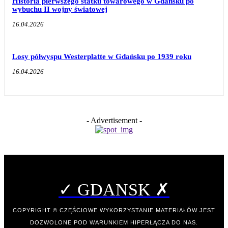
Historia pierwszego statku towarowego w Gdańsku po
wybuchu II wojny światowej
16.04.2026
Losy półwyspu Westerplatte w Gdańsku po 1939 roku
16.04.2026
- Advertisement -
✓ GDANSK ✗
COPYRIGHT © CZĘŚCIOWE WYKORZYSTANIE MATERIAŁÓW JEST
DOZWOLONE POD WARUNKIEM HIPERŁĄCZA DO NAS.