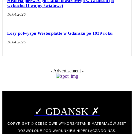
Historia pierwszego statku towarowego w Gdańsku po
wybuchu II wojny światowej
16.04.2026
Losy półwyspu Westerplatte w Gdańsku po 1939 roku
16.04.2026
- Advertisement -
✓ GDANSK ✗
COPYRIGHT © CZĘŚCIOWE WYKORZYSTANIE MATERIAŁÓW JEST
DOZWOLONE POD WARUNKIEM HIPERŁĄCZA DO NAS.