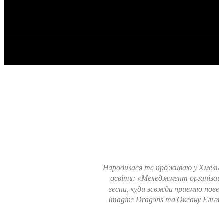
✓ GDANSK ✗
czwartek, 6 sierpnia, 2026
GŁÓWNA
Народилася та проживаю у Хмельн
освіти: «Менеджмент організаці
весни, куди завжди приємно пов
Imagine Dragons та Океану Ельз