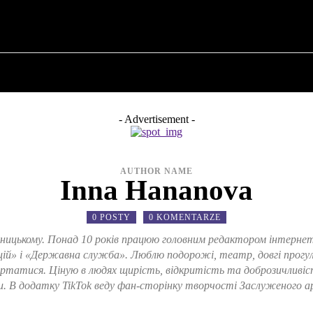
O POLITYCE
O BURMISTRZU
HISTORIA WOJSK
- Advertisement -
AUTHOR NAME
Inna Hananova
0 POSTY
0 KOMENTARZE
ицькому. Понад 10 років працюю головним редактором інтернет-в
й» і «Державна служба». Люблю подорожі, театр, довгі прогуля
ертатися. Ціную в людях щирість, відкритість та доброзичливіс
и. В додатку TikTok веду фан-сторінку творчості Заслуженого