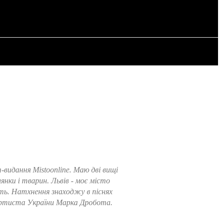
OWA
ARTYKUŁY
идання Mistoonline. Маю дві вищі
нки і тварин. Львів - моє місто
ть. Натхнення знаходжу в піснях
 артиста України Марка Дробота.