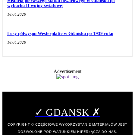
Historia pierwszego statku towarowego w Gdańsku po
wybuchu II wojny światowej
16.04.2026
Losy półwyspu Westerplatte w Gdańsku po 1939 roku
16.04.2026
- Advertisement -
✓ GDANSK ✗
COPYRIGHT © CZĘŚCIOWE WYKORZYSTANIE MATERIAŁÓW JEST
DOZWOLONE POD WARUNKIEM HIPERŁĄCZA DO NAS.