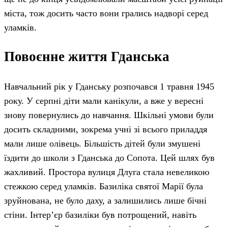
міста, тож досить часто вони грались надворі серед
уламків.
Повоєнне життя Гданська
Навчальний рік у Гданську розпочався 1 травня 1945
року. У серпні діти мали канікули, а вже у вересні
знову повернулись до навчання. Шкільні умови були
досить складними, зокрема учні зі всього приладдя
мали лише олівець. Більшість дітей були змушені
їздити до школи з Гданська до Сопота. Цей шлях був
жахливий. Простора вулиця Длуга стала невеликою
стежкою серед уламків. Базиліка святої Марії була
зруйнована, не було даху, а залишились лише бічні
стіни. Інтер’єр базиліки був потрощений, навіть