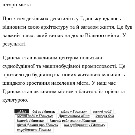
історії міста.
Протягом декількох десятиліть у Гданську вдалось
відновити свою архітектуру та й загалом життя. Це був
важкий шлях, який випав на долю Вільного міста. У
результаті
Гданськ став важливим центром польської
суднобудівної та машинобудівної промисловості. Це
призвело до будівництва нових житлових масивів та
швидкого зростання населення міста. У наш час
Гданськ став активним містом з багатою історією та
культурою.
TAGS
бої за Гданськ
війна у Гданську
воєнні події
воєнні події у Гданську
Друга світова війна
історія боїв
історія Гданська
історія руйнування Гданська
цікаві факти про Гданськ
що зруйнували у Гданську
як руйнували Гданськ