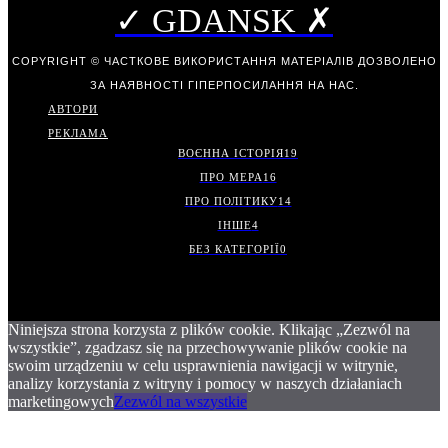
✓ GDANSK ✗
COPYRIGHT © ЧАСТКОВЕ ВИКОРИСТАННЯ МАТЕРІАЛІВ ДОЗВОЛЕНО
ЗА НАЯВНОСТІ ГІПЕРПОСИЛАННЯ НА НАС.
АВТОРИ
РЕКЛАМА
ВОЄННА ІСТОРІЯ
19
ПРО МЕРА
16
ПРО ПОЛІТИКУ
14
ІНШЕ
4
БЕЗ КАТЕГОРІЇ
0
Niniejsza strona korzysta z plików cookie. Klikając „Zezwól na
wszystkie”, zgadzasz się na przechowywanie plików cookie na
swoim urządzeniu w celu usprawnienia nawigacji w witrynie,
analizy korzystania z witryny i pomocy w naszych działaniach
marketingowych
Zezwól na wszystkie
.
.
.