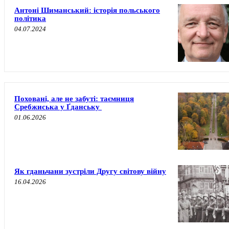
Антоні Шиманський: історія польського
політика
04.07.2024
Поховані, але не забуті: таємниця
Сребжиська у Ґданську
01.06.2026
Як гданьчани зустріли Другу світову війну
16.04.2026