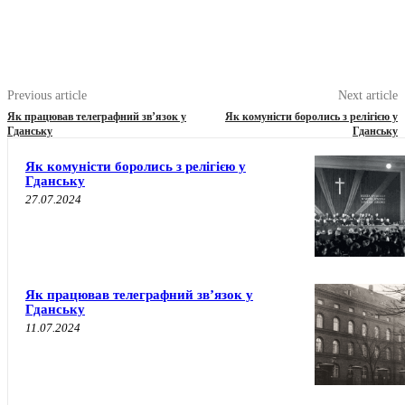
Previous article
Next article
Як працював телеграфний зв’язок у
Як комуністи боролись з релігією у
Гданську
Гданську
Як комуністи боролись з релігією у
Гданську
27.07.2024
Як працював телеграфний зв’язок у
Гданську
11.07.2024