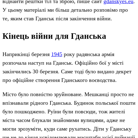
віднайти рештки тіл та зброю, пише сайт
gdanskyes.eu
.
У цьому матеріалі ми більш детально розповімо про
те, яким став Гданськ після закінчення війни.
Кінець війни для Гданська
Наприкінці березня
1945
року радянська армія
розпочала наступ на Гданськ. Офіційно бої у місті
закінчились 30 березня. Саме тоді було видано декрет
про офіційне створення Гданського воєводства.
Місто було повністю зруйноване. Мешканці просто не
впізнавали рідного Гданська. Будинок польської пошти
було пошкоджено. Руїни були повсюди, тож жителі
міста часом блукали знайомими вулицями, адже не
могли зрозуміти, куди саме рухатись. Діти у Гданську
ще не до кінця усвідомлювали масштаби усієї руйнації