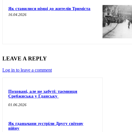
Як ставилися німці до жителів Триміста
16.04.2026
LEAVE A REPLY
Log in to leave a comment
Поховані, але не забуті: таємниця
Сребжиська у Ґданську
01.06.2026
Як гданьчани зустріли Другу світову
війну