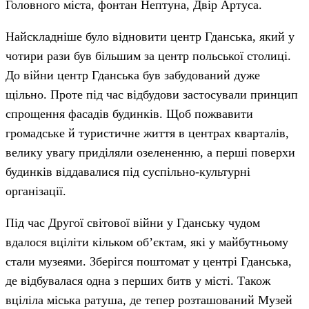
Головного міста, фонтан Нептуна, Двір Артуса.
Найскладніше було відновити центр Гданська, який у
чотири рази був більшим за центр польської столиці.
До війни центр Гданська був забудований дуже
щільно. Проте під час відбудови застосували принцип
спрощення фасадів будинків. Щоб пожвавити
громадське й туристичне життя в центрах кварталів,
велику увагу приділяли озелененню, а перші поверхи
будинків віддавалися під суспільно-культурні
організації.
Під час Другої світової війни у Гданську чудом
вдалося вціліти кільком обʼєктам, які у майбутньому
стали музеями. Зберігся поштомат у центрі Гданська,
де відбувалася одна з перших битв у місті. Також
вціліла міська ратуша, де тепер розташований Музей