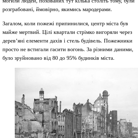
могили людей, похованих тут кілька століть тому, були
розграбовані, ймовірно, якимись мародерами.
Загалом, коли пожежі припинилися, центр міста був
майже мертвий. Цілі квартали стрімко вигоряли через
дерев’яні елементи дахів і стель будівель. Пожежники
просто не встигали гасити вогонь. За різними даними,
було зруйновано від 80 до 95% будинків міста.