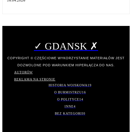
16.04.2026
✓ GDANSK ✗
COPYRIGHT © CZĘŚCIOWE WYKORZYSTANIE MATERIAŁÓW JEST
DOZWOLONE POD WARUNKIEM HIPERŁĄCZA DO NAS.
AUTORÓW
REKLAMA NA STRONIE
HISTORIA WOJSKOWA
19
O BURMISTRZU
16
O POLITYCE
14
INNE
4
BEZ KATEGORII
0